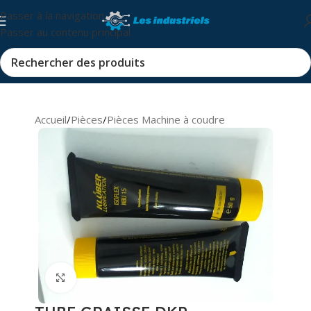
Passer à la navigation
Passer au contenu principal
Accueil
/
Pièces
/
Pièces Machine à coudre
Cliquez pour agrandir