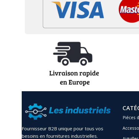
CATÉ
Piéces 
Accesso
Fournisseur B2B unique pour tous vos
besoins en fournitures industrielles.
Aiguilles