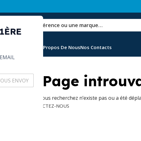
 1ÈRE
Ventes
Emballages
A Propos De Nous
Nos Contacts
EMAIL
Oups ! Page introuv
La page que vous recherchez n’existe pas ou a été dépla
CONTACTEZ-NOUS
d’accueil