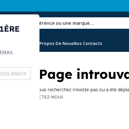
 1ÈRE
Ventes
Emballages
A Propos De Nous
Nos Contacts
EMAIL
Oups ! Page introuv
La page que vous recherchez n’existe pas ou a été dépla
CONTACTEZ-NOUS
d’accueil