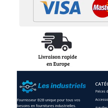
CATÉ
Piéces 
Accesso
Fournisseur B2B unique pour tous vos
besoins en fournitures industrielles.
Aiguilles