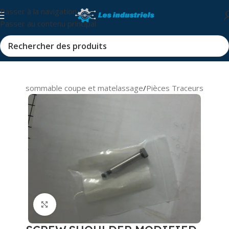
Passer à la navigation
Passer au contenu principal
s et consommable coupe et matelassage
/
Pièces Traceurs
Cliquez pour agrandir